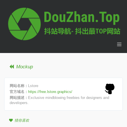
Mockup
网站名称：
Lstore
官方域名：
https://free.lstore.graphics/
网站描述：
Exclusive mindblowing freebies for designers and
developers.
猜你喜欢