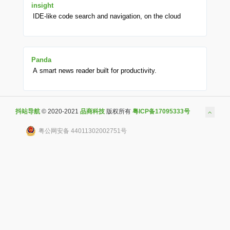
insight
IDE-like code search and navigation, on the cloud
Panda
A smart news reader built for productivity.
抖站导航
© 2020-2021
品商科技
版权所有
粤ICP备17095333号
粤公网安备 44011302002751号