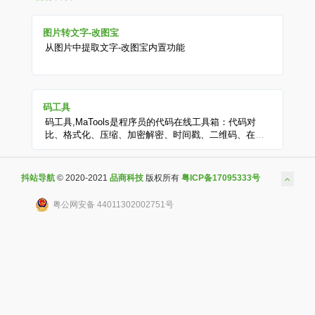
图片转文字-改图宝
从图片中提取文字-改图宝内置功能
码工具
码工具,MaTools是程序员的代码在线工具箱：代码对
比、格式化、压缩、加密解密、时间戳、二维码、在线
API、Crontab、正则表达式,还有js/h5/css3特效、技术
好文、编程书籍、IT资讯等。
抖站导航
© 2020-2021
品商科技
版权所有
粤ICP备17095333号
粤公网安备 44011302002751号