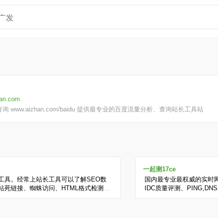
zhan.com
 www.aizhan.com/baidu 提供最专业的百度流量分析、查询站长工具站
一起测17ce
工具。经常上站长工具可以了解SEO数
国内最专业最权威的实时
站死链接、蜘蛛访问、HTML格式检测、
IDC质量评测、PING,DN
接检查、网站域名IP查询、PR、权重查
国内各省和国外的监测点
询等等。
城宽带、教育网等线路，
度，全面的报表功能、对