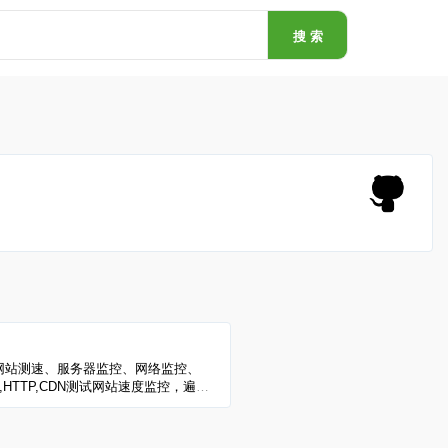
搜 索
网站测速、服务器监控、网络监控、
S,HTTP,CDN测试网站速度监控，遍及
，包括电信、网通、联通、移动、长
测试网站在全国各地和海外的打开速
比功能、地图展示、柱型图展示等专